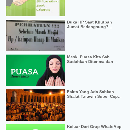
Buka HP Saat Khutbah
Jumat Berlangsung?
Bagaimana Pandangan
Syariat Islam?
Meski Puasa Kita Sah
Sudahkah Diterima dan
Mendapat Pahala?
Fakta Yang Ada Sahkah
Shalat Tarawih Super Cepat
Menurut Fiqih
Keluar Dari Grup WhatsApp