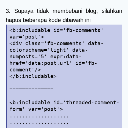
3. Supaya tidak membebani blog, silahkan
hapus beberapa kode dibawah ini
<b:includable id='fb-comments'
var='post'>
<div class='fb-comments' data-
colorscheme='light' data-
numposts='5' expr:data-
href='data:post.url' id='fb-
comment'/>
</b:includable>
==============
<b:includable id='threaded-comment-
form' var='post'>
...................
...................