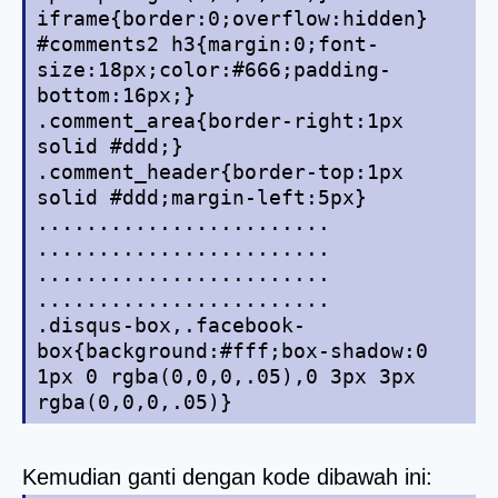
iframe{border:0;overflow:hidden}
#comments2 h3{margin:0;font-
size:18px;color:#666;padding-
bottom:16px;}
.comment_area{border-right:1px
solid #ddd;}
.comment_header{border-top:1px
solid #ddd;margin-left:5px}
........................
........................
........................
........................
.disqus-box,.facebook-
box{background:#fff;box-shadow:0
1px 0 rgba(0,0,0,.05),0 3px 3px
rgba(0,0,0,.05)}
Kemudian ganti dengan kode dibawah ini: