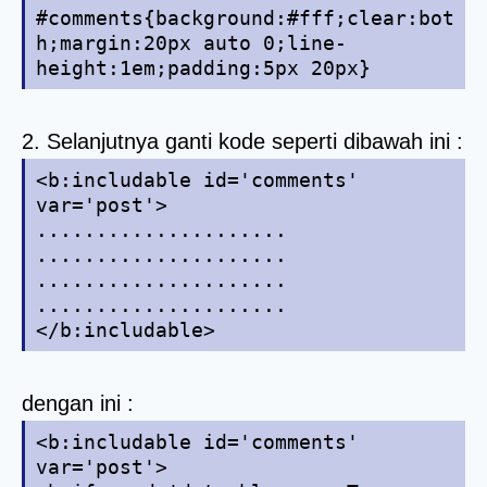
#comments{background:#fff;clear:bot
h;margin:20px auto 0;line-
height:1em;padding:5px 20px}
2. Selanjutnya ganti kode seperti dibawah ini :
<b:includable id='comments'
var='post'>
.....................
.....................
.....................
.....................
</b:includable>
dengan ini :
<b:includable id='comments'
var='post'>