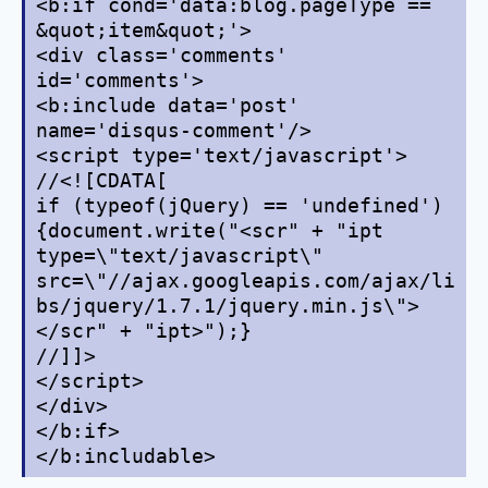
<b:if cond='data:blog.pageType ==
&quot;item&quot;'>
<div class='comments'
id='comments'>
<b:include data='post'
name='disqus-comment'/>
<script type='text/javascript'>
//<![CDATA[
if (typeof(jQuery) == 'undefined')
{document.write("<scr" + "ipt
type=\"text/javascript\"
src=\"//ajax.googleapis.com/ajax/li
bs/jquery/1.7.1/jquery.min.js\">
</scr" + "ipt>");}
//]]>
</script>
</div>
</b:if>
</b:includable>