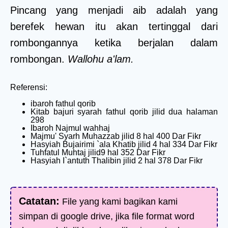
Pincang yang menjadi aib adalah yang
berefek hewan itu akan tertinggal dari
rombongannya ketika berjalan dalam
rombongan.
Wallohu a'lam.
Referensi:
ibaroh fathul qorib
Kitab bajuri syarah fathul qorib jilid dua halaman
298
Ibaroh Najmul wahhaj
Majmu' Syarh Muhazzab jilid 8 hal 400 Dar Fikr
Hasyiah Bujairimi `ala Khatib jilid 4 hal 334 Dar Fikr
Tuhfatul Muhtaj jilid9 hal 352 Dar Fikr
Hasyiah I`antuth Thalibin jilid 2 hal 378 Dar Fikr
Catatan:
File yang kami bagikan kami
simpan di google drive, jika file format word