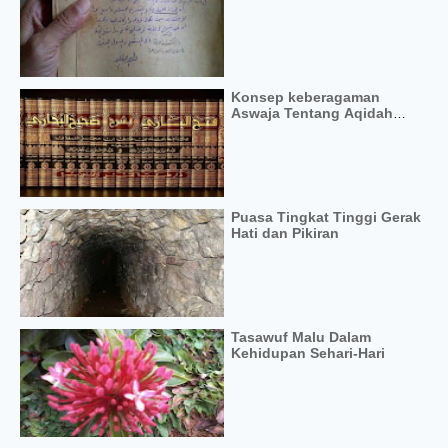
Konsep keberagaman
Aswaja Tentang Aqidah
Fiqih dan Tasawwuf
Puasa Tingkat Tinggi Gerak
Hati dan Pikiran
Tasawuf Malu Dalam
Kehidupan Sehari-Hari