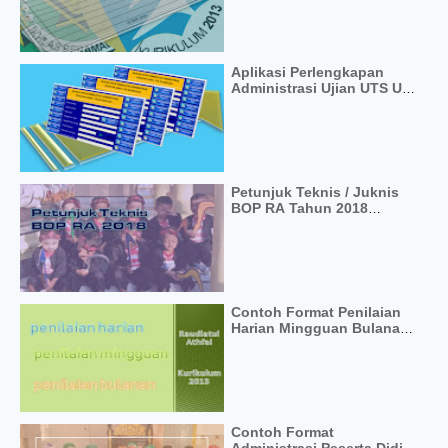
Aplikasi Perlengkapan
Administrasi Ujian UTS UAS
UN US UM Format Excel
Petunjuk Teknis / Juknis
BOP RA Tahun 2018
Terbaru
Contoh Format Penilaian
Harian Mingguan Bulanan
RA TK PAUD Kurikulum
2013
Contoh Format