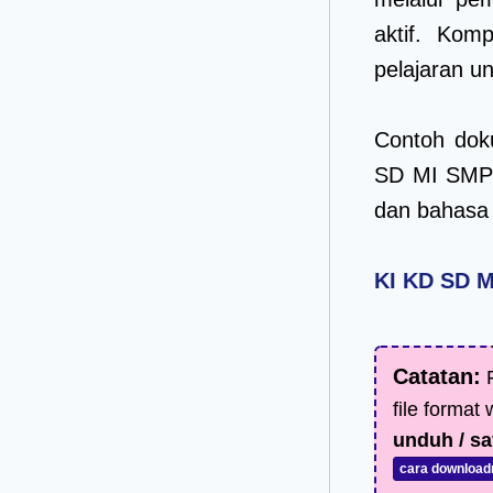
aktif. Kom
pelajaran un
Contoh dok
SD MI SMP 
dan bahasa 
KI KD SD 
Catatan:
F
file format
unduh / sa
cara download