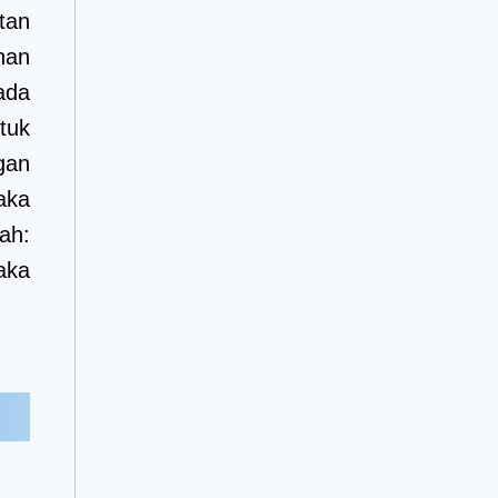
tan
nan
ada
tuk
ngan
aka
ah:
aka