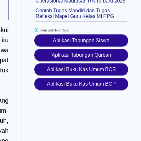
Operasional Madrasah RA Terbaru 2025
Contoh Tugas Mandiri dan Tugas
Refleksi Mapel Guru Kelas MI PPG
kni
Iklan oleh
NomIfrod
itu
Aplikasi Tabungan Siswa
hwa
Aplikasi Tabungan Qurban
pat
tuk
Aplikasi Buku Kas Umum BOS
Aplikasi Buku Kas Umum BOP
ang
um-
uh,
yah
kng