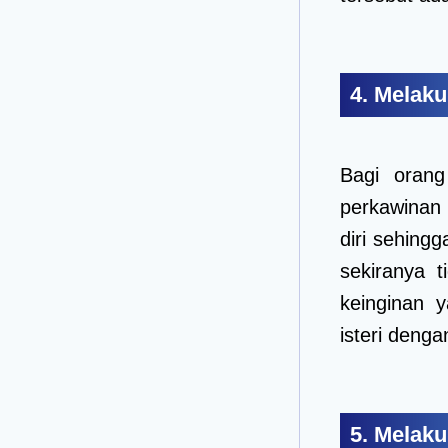
4. Melak
Bagi oran
perkawinan
diri sehingg
sekiranya 
keinginan 
isteri denga
5. Melak