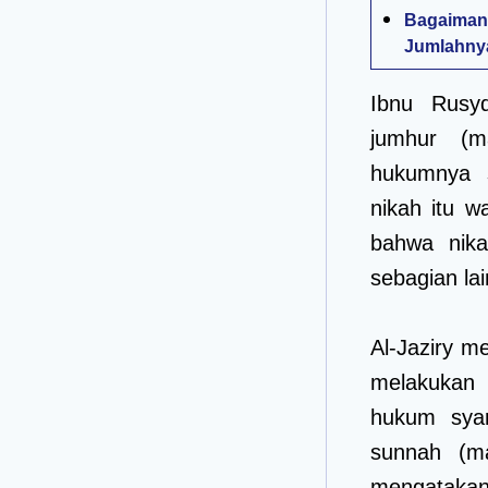
Bagaima
Jumlahny
Ibnu Rusyd
jumhur (m
hukumnya s
nikah itu w
bahwa nika
sebagian la
Al-Jaziry 
melakukan 
hukum syar
sunnah (m
mengatakan