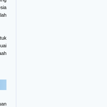
sia
lah
tuk
uai
aah
uan