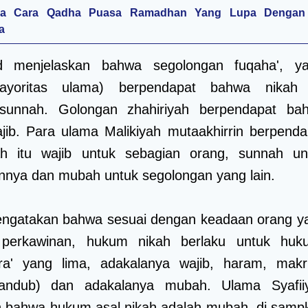
na Cara Qadha Puasa Ramadhan Yang Lupa Dengan
a
 menjelaskan bahwa segolongan fuqaha', ya
ayoritas ulama) berpendapat bahwa nikah 
unnah. Golongan zhahiriyah berpendapat ba
ajib. Para ulama Malikiyah mutaakhirrin berpenda
h itu wajib untuk sebagian orang, sunnah un
innya dan mubah untuk segolongan yang lain.
mengatakan bahwa sesuai dengan keadaan orang y
perkawinan, hukum nikah berlaku untuk huk
a' yang lima, adakalanya wajib, haram, makr
andub) dan adakalanya mubah. Ulama Syafii
 bahwa hukum asal nikah adalah mubah, di samp