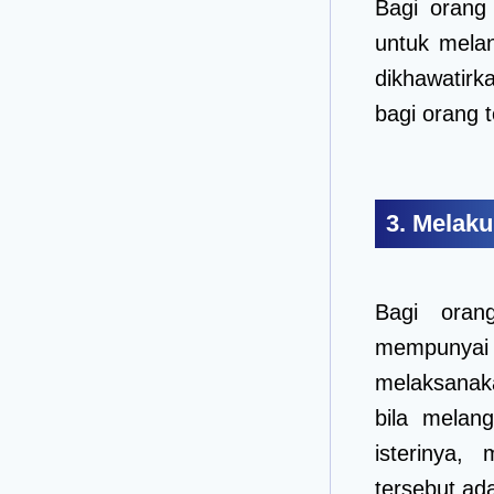
Bagi oran
untuk melan
dikhawatir
bagi orang 
3. Melak
Bagi oran
mempunya
melaksanak
bila melan
isterinya
tersebut ad