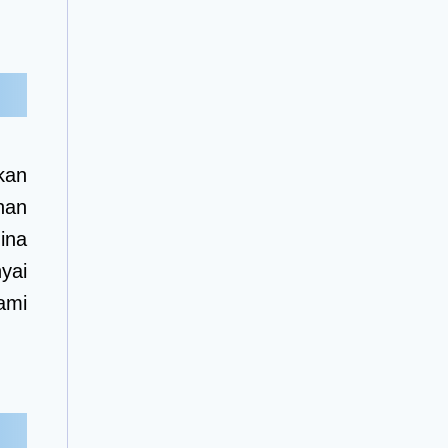
kan
han
zina
yai
ami