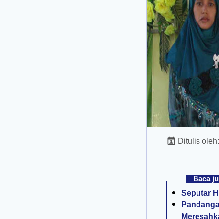
Ditulis oleh
Baca ju
Seputar H
Pandang
Meresahk