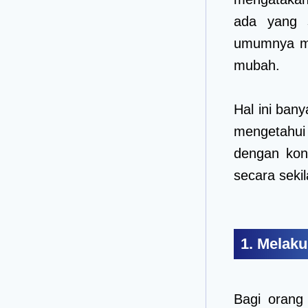
ada yang s
umumnya me
mubah.
Hal ini ban
mengetahui 
dengan kond
secara sekil
1. Melak
Bagi oran