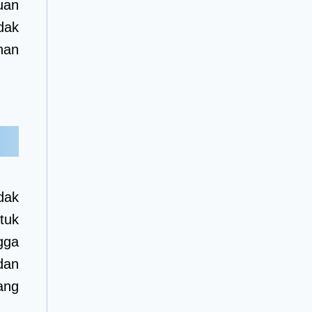
uan
dak
nan
dak
tuk
gga
dan
ang