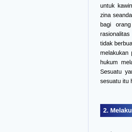
untuk kawin
zina seand
bagi orang
rasionalita
tidak berbua
melakukan p
hukum mela
Sesuatu ya
sesuatu itu
2. Melak