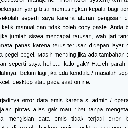
pekerjaan yang bisa memusingkan kepala bagi ad
sekolah seperti saya karena aturan pengisian d
ketik manual dan tidak boleh copy paste. Anda b
ika jumlah siswa mencapai ratusan, wah jari tan
g mata panas karena terus-terusan didepan layar 
a pegel-pegel. Masih mending jika ada tambahan d
an seperti saya hehe... kalo gak? Hadeh parah 
lahnya. Belum lagi jika ada kendala / masalah sepe
xcel, desktop atau pada saat online.
rjadinya error data emis karena si admin / opera
jalan pintas alias gak mau ribet tanpa mengeta
a mengisian data emis tidak terjadi error b
data di excel, backup emis desktop maupun s