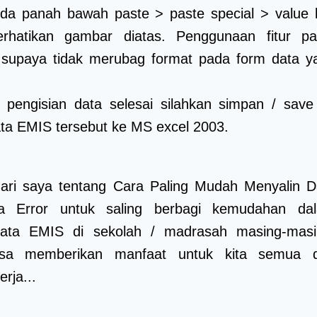
nda panah bawah paste > paste special > value l
rhatikan gambar diatas. Penggunaan fitur pa
l supaya tidak merubag format pada form data y
 pengisian data selesai silahkan simpan / save
ta EMIS tersebut ke MS excel 2003.
 dari saya tentang Cara Paling Mudah Menyalin D
a Error untuk saling berbagi kemudahan da
data EMIS di sekolah / madrasah masing-masi
sa memberikan manfaat untuk kita semua 
rja...