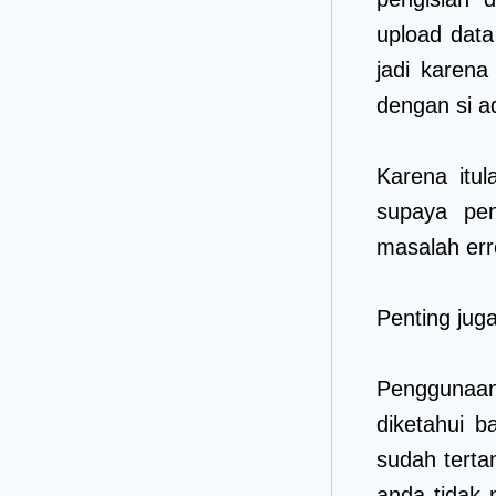
upload data
jadi karen
dengan si a
Karena itu
supaya pen
masalah error
Penting jug
Penggunaan
diketahui 
sudah terta
anda tidak 