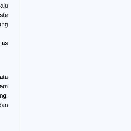
alu
ste
ang
 as
ata
lam
ng.
dan