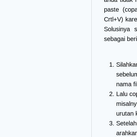
paste (cop
Crtl+V) kar
Solusinya 
sebagai beri
Silahka
sebelu
nama fi
Lalu co
misaln
urutan 
Setelah
arahkan