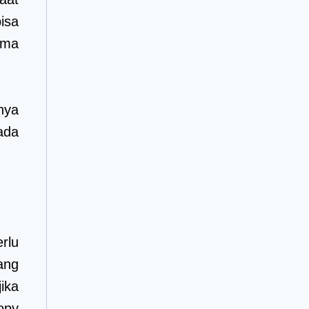
isa
ama
nya
ada
rlu
ang
ika
opy