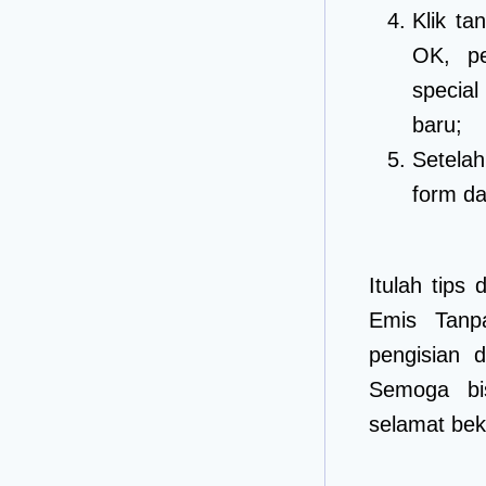
Klik ta
OK, pe
specia
baru;
Setelah
form da
Itulah tips
Emis Tanp
pengisian 
Semoga bi
selamat beke