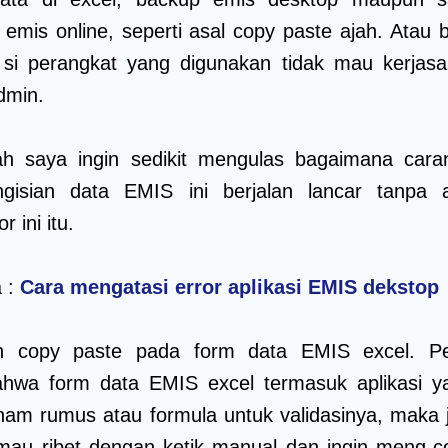
 emis online, seperti asal copy paste ajah. Atau b
a si perangkat yang digunakan tidak mau kerjas
dmin.
lah saya ingin sedikit mengulas bagaimana cara
gisian data EMIS ini berjalan lancar tanpa 
 ini itu.
a :
Cara mengatasi error aplikasi EMIS dekstop
 copy paste pada form data EMIS excel. Pe
bahwa form data EMIS excel termasuk aplikasi y
nam rumus atau formula untuk validasinya, maka j
mau ribet dengan ketik manual dan ingin meng-c