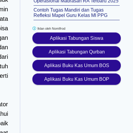
Operasional Madrasah RA Terbaru 2025
min
Contoh Tugas Mandiri dan Tugas
Refleksi Mapel Guru Kelas MI PPG
ata
isa
Iklan oleh
NomIfrod
gan
Aplikasi Tabungan Siswa
dan
Aplikasi Tabungan Qurban
ari
Aplikasi Buku Kas Umum BOS
tuh
rti
Aplikasi Buku Kas Umum BOP
tor
hui
aik
aat