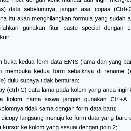
as) data sebelumnya, jangan asal copas (Ctrl+
ena itu akan menghilangkan formula yang sudah a
silahkan gunakan fitur paste special dengan c
kut:
n buka kedua form data EMIS (lama dan yang bar
m membuka kedua form sebaiknya di rename (e
le) dulu supaya tidak benturan;
py (ctrl+C) data lama pada kolom yang anda ingin
ya kolom nama siswa jangan gunakan Ctrl+A j
kolomnya tidak sama dengan form data baru;
 dicopy langsung menuju ke form data yang baru 
 kursor ke kolom yang sesuai dengan poin 2;