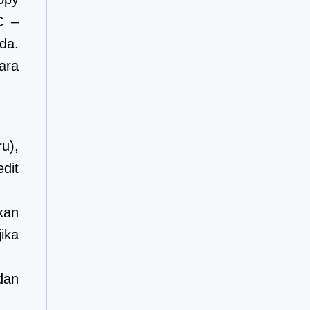
C –
da.
ara
u),
dit
kan
ika
dan