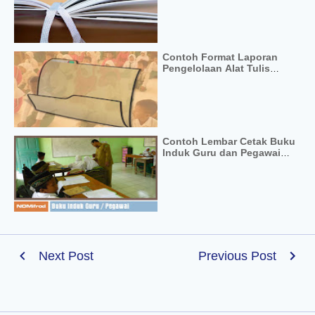
Contoh Format Laporan
Pengelolaan Alat Tulis
Kantor
Contoh Lembar Cetak Buku
Induk Guru dan Pegawai
doc
Next Post
Previous Post