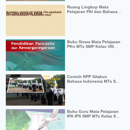
Ruang Lingkup Mata
Pelajaran PAI dan Bahasa
Arab di Madrasah
Tsanawiyah
Buku Siswa Mata Pelajaran
PKn MTs SMP Kelas VIII
Kurikulum 2013 Semester 1
dan 2
Contoh RPP Silabus
Bahasa Indonesia MTs SMP
KTSP Lengkap
Buku Guru Mata Pelajaran
IPA IPS SMP MTs Kelas 8
Semester 1 Kurikulum 2013