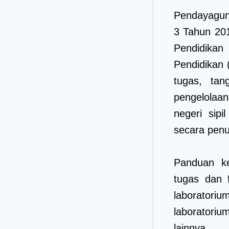
Pendayagun
3 Tahun 201
Pendidika
Pendidikan 
tugas, ta
pengelolaan
negeri sip
secara penu
Panduan ke
tugas dan 
laboratori
laboratoriu
lainnya.