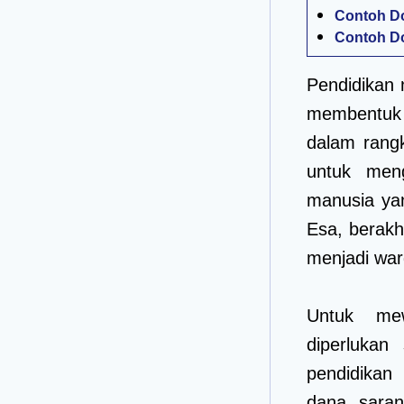
Contoh Do
Contoh Do
Pendidikan
membentuk 
dalam rang
untuk meng
manusia ya
Esa, berakhl
menjadi war
Untuk mew
diperlukan
pendidikan
dana, saran