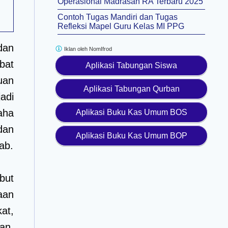
Operasional Madrasah RA Terbaru 2025
Contoh Tugas Mandiri dan Tugas
Refleksi Mapel Guru Kelas MI PPG
dan
Iklan oleh
NomIfrod
bat
Aplikasi Tabungan Siswa
uan
Aplikasi Tabungan Qurban
adi
aha
Aplikasi Buku Kas Umum BOS
 dan
Aplikasi Buku Kas Umum BOP
ab.
but
aan
at,
an,