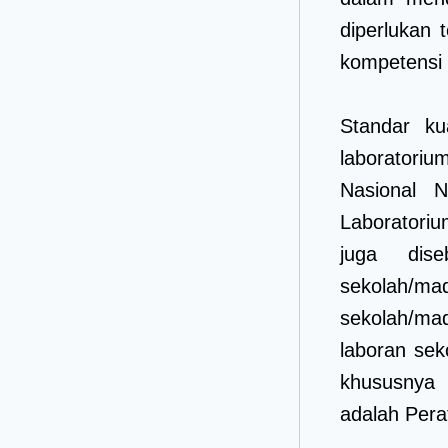
diperlukan 
kompetensi 
Standar ku
laboratori
Nasional 
Laboratori
juga dise
sekolah/
sekolah/mad
laboran sek
khususnya 
adalah Pera