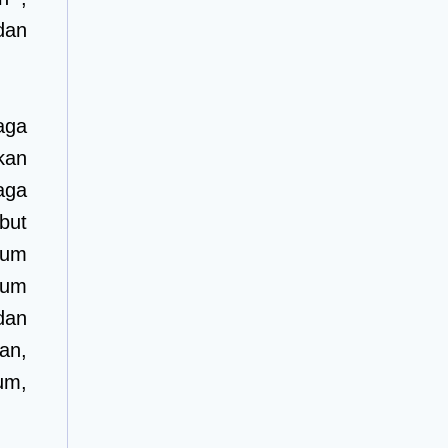
dan
aga
kan
aga
but
ium
ium
dan
an,
um,