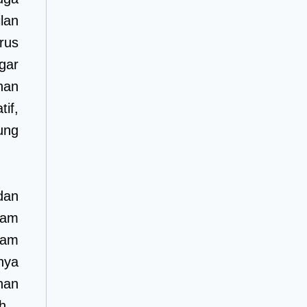
lan
rus
gar
han
if,
ung
dan
lam
lam
nya
nan
h ,