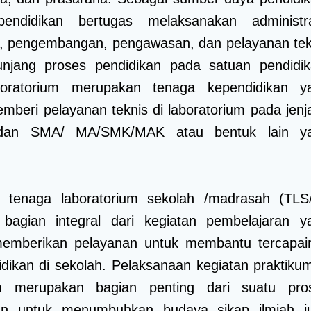
endidikan bertugas melaksanakan administra
n, pengembangan, pengawasan, dan pelayanan tek
njang proses pendidikan pada satuan pendidik
oratorium merupakan tenaga kependidikan y
mberi pelayanan teknis di laboratorium pada jenj
an SMA/ MA/SMK/MAK atau bentuk lain y
 tenaga laboratorium sekolah /madrasah (TLS
bagian integral dari kegiatan pembelajaran y
memberikan pelayanan untuk membantu tercapai
idikan di sekolah. Pelaksanaan kegiatan praktikum
um merupakan bagian penting dari suatu pro
an untuk menumbuhkan budaya sikap ilmiah j