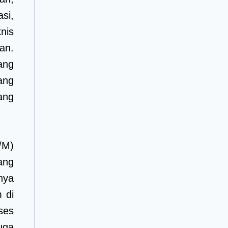
si,
nis
an.
ang
ang
ang
/M)
ang
nya
 di
ses
uga