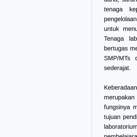
tenaga kep
pengelolaa
untuk menu
Tenaga lab
bertugas me
SMP/MTs d
sederajat.
Keberadaan
merupakan 
fungsinya 
tujuan pend
laboratori
pembelajar