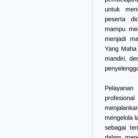
untuk meni
peserta di
mampu mend
menjadi ma
Yang Maha E
mandiri, d
penyelengga
Pelayanan
profesiona
menjalanka
mengelola l
sebagai te
dalam mend