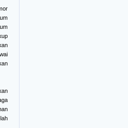
mor
ium
ium
kup
kan
wai
kan
kan
aga
nan
lah