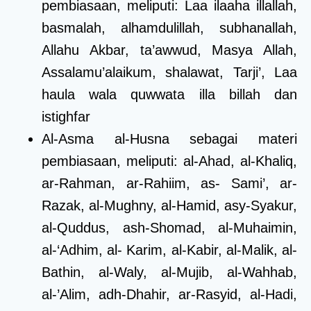
pembiasaan, meliputi: Laa ilaaha illallah,
basmalah, alhamdulillah, subhanallah,
Allahu Akbar, ta’awwud, Masya Allah,
Assalamu’alaikum, shalawat, Tarji’, Laa
haula wala quwwata illa billah dan
istighfar
Al-Asma al-Husna sebagai materi
pembiasaan, meliputi: al-Ahad, al-Khaliq,
ar-Rahman, ar-Rahiim, as- Sami’, ar-
Razak, al-Mughny, al-Hamid, asy-Syakur,
al-Quddus, ash-Shomad, al-Muhaimin,
al-‘Adhim, al- Karim, al-Kabir, al-Malik, al-
Bathin, al-Waly, al-Mujib, al-Wahhab,
al-’Alim, adh-Dhahir, ar-Rasyid, al-Hadi,