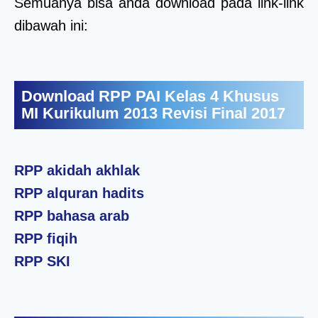
Semuanya bisa anda download pada link-link
dibawah ini:
Download RPP PAI Kelas 4 Khusus
MI Kurikulum 2013 Revisi Final 2017
RPP akidah akhlak
RPP alquran hadits
RPP bahasa arab
RPP fiqih
RPP SKI