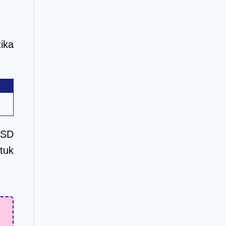
ika
 SD
tuk