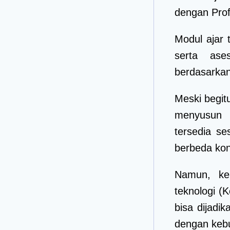
dengan Prof
Modul ajar 
serta ase
berdasarkan
Meski begit
menyusun 
tersedia s
berbeda kond
Namun, kem
teknologi (
bisa dijadi
dengan kebu