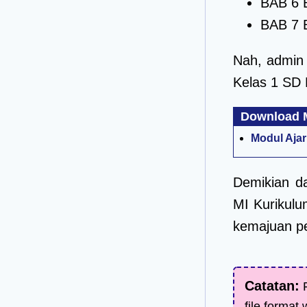
BAB 6 
BAB 7 B
Nah, admi
Kelas 1 SD 
Download M
Modul Ajar
Demikian d
MI Kurikul
kemajuan pe
Catatan:
F
file format