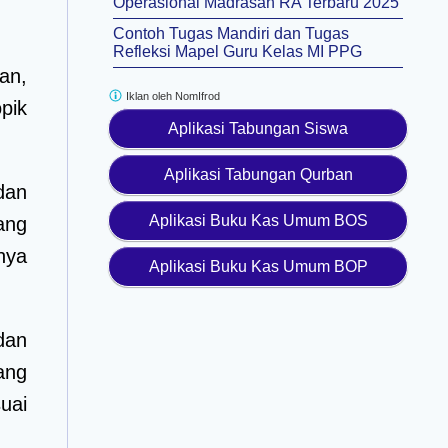
Operasional Madrasah RA Terbaru 2025
Contoh Tugas Mandiri dan Tugas
Refleksi Mapel Guru Kelas MI PPG
an,
Iklan oleh
NomIfrod
pik
Aplikasi Tabungan Siswa
Aplikasi Tabungan Qurban
dan
Aplikasi Buku Kas Umum BOS
ang
nya
Aplikasi Buku Kas Umum BOP
dan
ang
uai