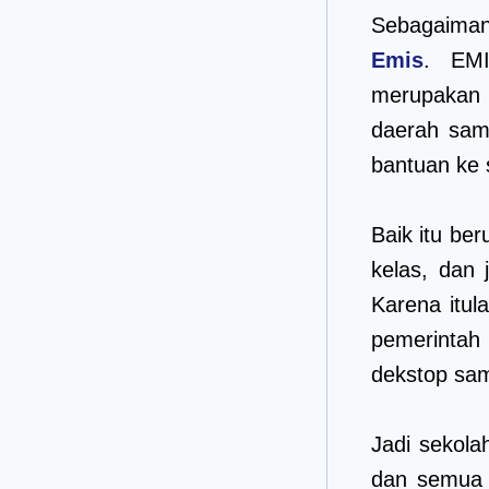
Sebagaima
Emis
. EMI
merupakan 
daerah sam
bantuan ke 
Baik itu be
kelas, dan 
Karena itu
pemerintah
dekstop sam
Jadi sekola
dan semua 