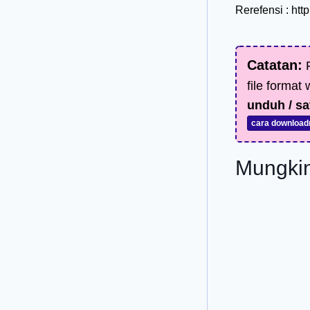
Rerefensi : htt
Catatan:
F
file format
unduh / sa
cara download
Mungkin