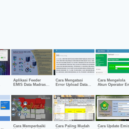
Aplikasi Feeder
Cara Mengatasi
Cara Mengelola
EMIS Data Madrasah
Error Upload Data
Akun Operator E
g
Online dan Offline
Emis Pendis
Pendis
Cara Memperbaiki
Cara Paling Mudah
Cara Update Emi