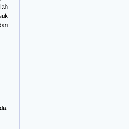
lah
suk
ari
da.