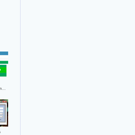
mis
s