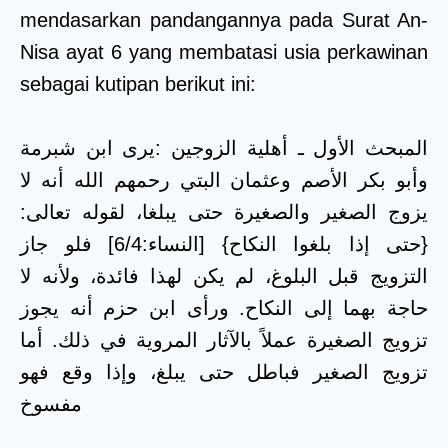
mendasarkan pandangannya pada Surat An-
Nisa ayat 6 yang membatasi usia perkawinan
sebagai kutipan berikut ini:
المبحث الأول ـ أهلية الزوجين :يرى ابن شبرمة
وأبو بكر الأصم وعثمان البتي رحمهم الله أنه لا
يزوج الصغير والصغيرة حتى يبلغا، لقوله تعالى:
{حتى إذا بلغوا النكاح} [النساء:6/4] فلو جاز
التزويج قبل البلوغ، لم يكن لهذا فائدة، ولأنه لا
حاجة بهما إلى النكاح. ورأى ابن حزم أنه يجوز
تزويج الصغيرة عملاً بالآثار المروية في ذلك. أما
تزويج الصغير فباطل حتى يبلغ، وإذا وقع فهو
مفسوخ