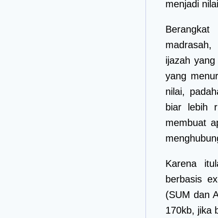
menjadi nilai
Berangkat
madrasah, 
ijazah yang
yang menuru
nilai, pad
biar lebih
membuat apl
menghubungi
Karena itu
berbasis e
(SUM dan A
170kb, jika 