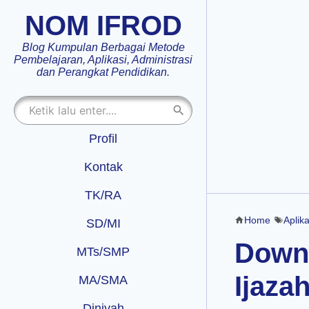
NOM IFROD
Blog Kumpulan Berbagai Metode
Pembelajaran, Aplikasi, Administrasi
dan Perangkat Pendidikan.
Profil
Kontak
TK/RA
Home
Aplika
SD/MI
Downl
MTs/SMP
Ijaza
MA/SMA
Diniyah