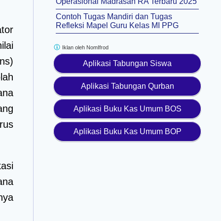
Operasional Madrasah RA Terbaru 2025
Contoh Tugas Mandiri dan Tugas
Refleksi Mapel Guru Kelas MI PPG
tor
lai
Iklan oleh
NomIfrod
ns)
Aplikasi Tabungan Siswa
lah
Aplikasi Tabungan Qurban
ana
ang
Aplikasi Buku Kas Umum BOS
rus
Aplikasi Buku Kas Umum BOP
asi
ana
nya