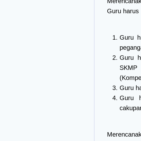
Merencana
Guru harus
Guru h
pegang
Guru h
SKMP 
(Kompet
Guru ha
Guru h
cakupa
Merencana