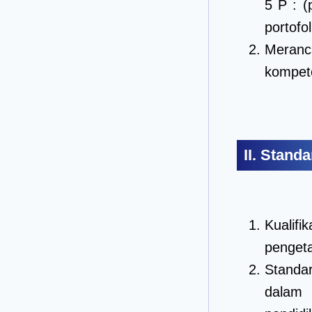
5 P : (
portofol
Meranc
kompete
II. Stand
Kualif
penget
Standa
dalam 