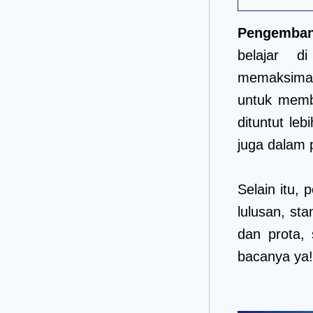
Pengemban
belajar d
memaksimalk
untuk memb
dituntut le
juga dalam 
Selain itu,
lulusan, st
dan prota, 
bacanya ya!