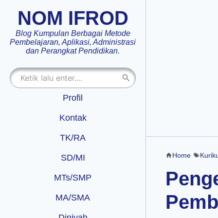
NOM IFROD
Blog Kumpulan Berbagai Metode
Pembelajaran, Aplikasi, Administrasi
dan Perangkat Pendidikan.
Profil
Kontak
TK/RA
Home
Kurik
SD/MI
Peng
MTs/SMP
Pembe
MA/SMA
Diniyah