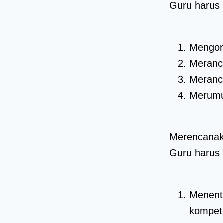
Guru harus
Mengorg
Meranc
Meranca
Merumu
Merencana
Guru harus
Menent
kompete