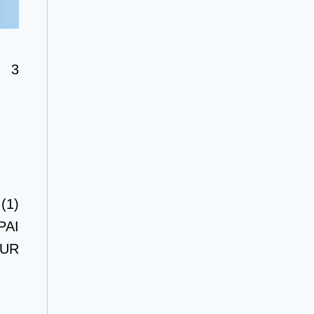
b 3
(1)
PAI
KUR