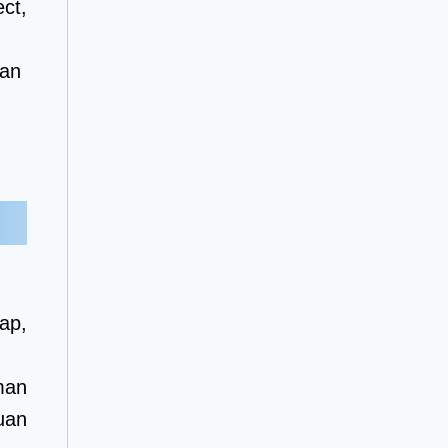
ct,
gan
ap,
man
uan